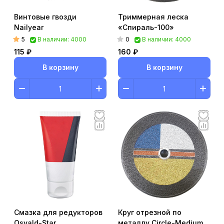
Винтовые гвозди
Триммерная леска
Nailyear
«Спираль-100»
5
0
В наличии: 4000
В наличии: 4000
115 ₽
160 ₽
В корзину
В корзину
Смазка для редукторов
Круг отрезной по
Osvald-Star
металлу Circle-Medium