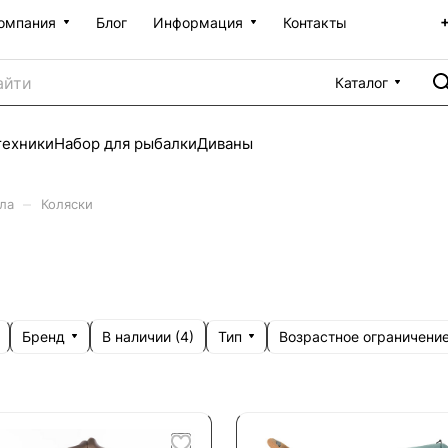
омпания
Блог
Информация
Контакты
Каталог
техники
Набор для рыбалки
Диваны
–
ла
Коляски
Бренд
Тип
Возрастное ограничени
В наличии (
4
)